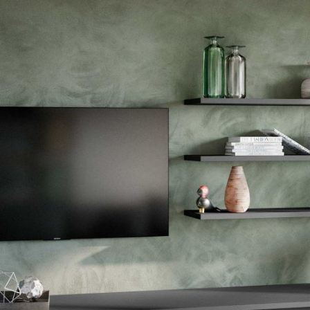
--
--