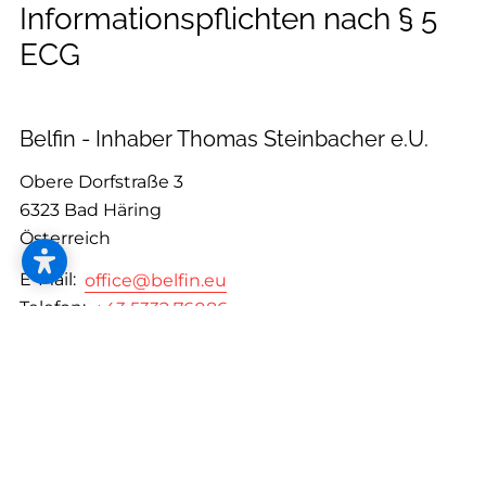
--
Informationspflichten nach § 5
ECG
--
Belfin - Inhaber Thomas Steinbacher e.U.
Obere Dorfstraße 3
6323 Bad Häring
Österreich
E-Mail:
office@belfin.eu
Telefon:
+43 5332 76086
Fax:
+43 (5332) 76086-2
UID: ATU82660568
Registergericht: Landesgericht Innsbruck
Firmenbuchnummer: 336242z