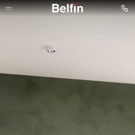
--

