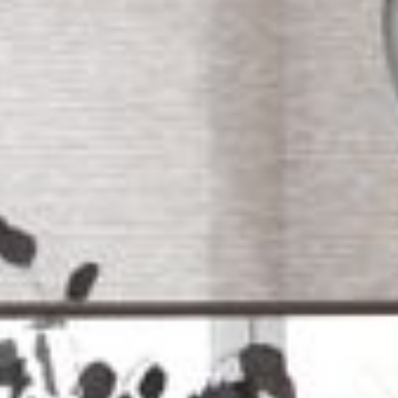
--
--