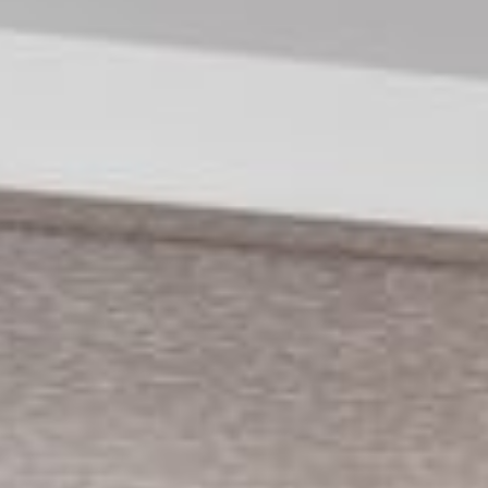
--
--