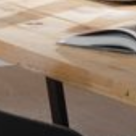
--
--