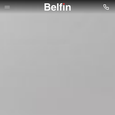
--

