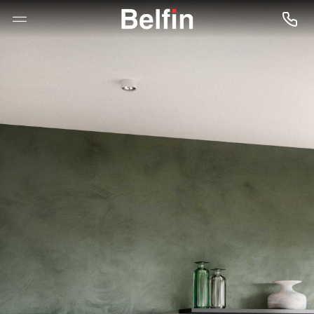
--

