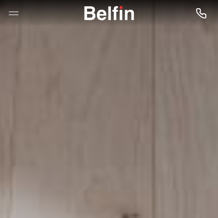
--

