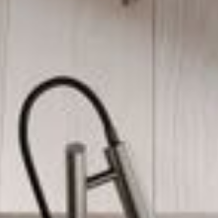
--
--