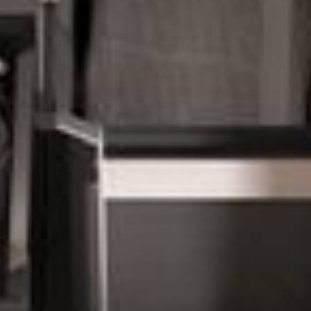
--
--