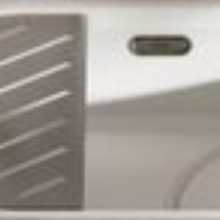
--
--