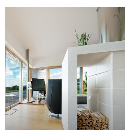
--
--