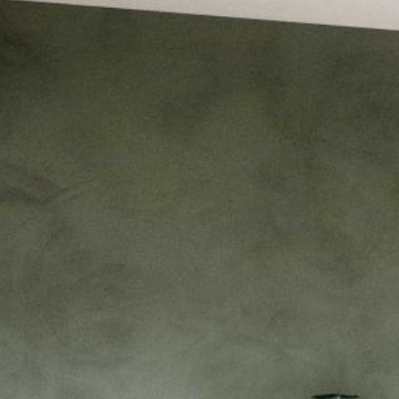
--
--