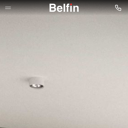
--

