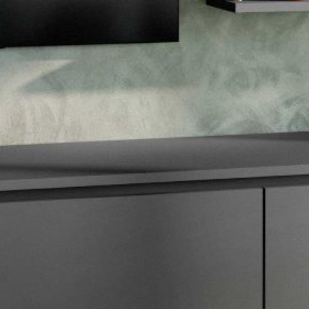
--
--