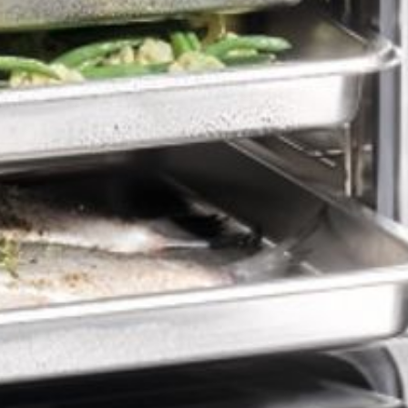
--
--