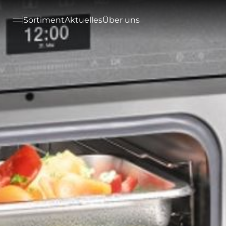
--

Sortiment
Aktuelles
Über uns