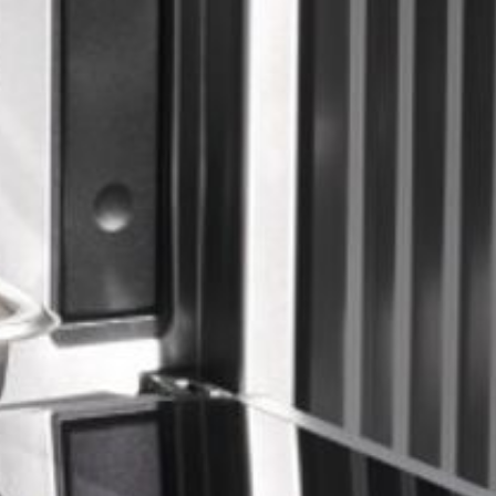
---
---