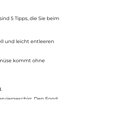
ind 5 Tipps, die Sie beim
ll und leicht entleeren
 Gemüse kommt ohne
.
rviergeschirr. Den Fond