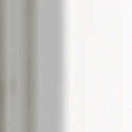
--
--