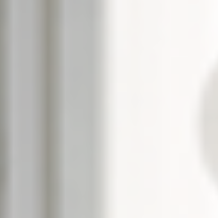
--
--