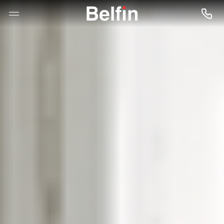
--

