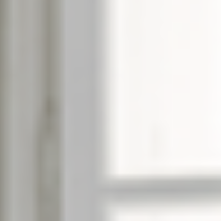
--
--