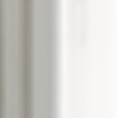
--
--