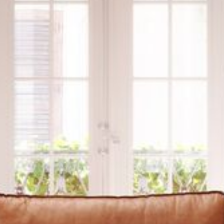
--
--