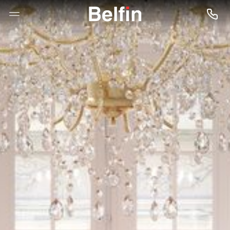
--

